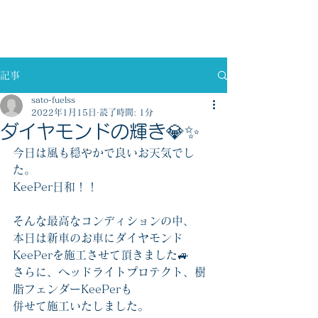
佐藤燃料株式会社
記事
sato-fuelss
2022年1月15日
読了時間: 1分
ダイヤモンドの輝き💎✨
今日は風も穏やかで良いお天気でし
た。
KeePer日和！！
そんな最高なコンディションの中、
本日は新車のお車にダイヤモンド
KeePerを施工させて頂きました🚙
さらに、ヘッドライトプロテクト、樹
脂フェンダーKeePerも
併せて施工いたしました。