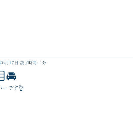
産業用燃料
ガソリンスタンド
灯油宅配
年5月17日
読了時間: 1分
🚘
ーです👌