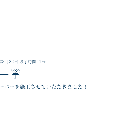
産業用燃料
ガソリンスタンド
灯油宅配
年3月22日
読了時間: 1分
ー☔️
ーパーを施工させていただきました！！