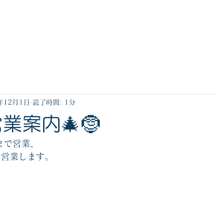
産業用燃料
ガソリンスタンド
灯油宅配
年12月1日
読了時間: 1分
業案内🎄🤶
まで営業、
ら営業します。